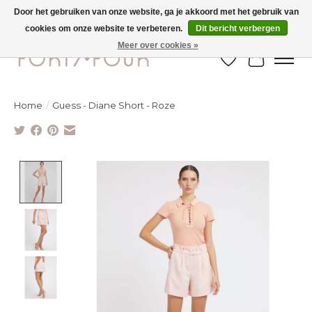
Door het gebruiken van onze website, ga je akkoord met het gebruik van
cookies om onze website te verbeteren.
Dit bericht verbergen
Ontdek de nieuwe najaarscollectie nu in de winkel - selectie online
Meer over cookies »
Verlanglijst
Winkelw
Home
/
Guess - Diane Short - Roze
Product image slideshow Items