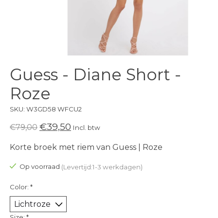
Guess - Diane Short -
Roze
SKU: W3GD58 WFCU2
€39,50
€79,00
Incl. btw
Korte broek met riem van Guess | Roze
Op voorraad
(Levertijd:1-3 werkdagen)
Color:
*
Size:
*