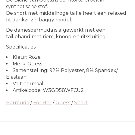
synthetische stof.
De short met middelhoge taille heeft een relaxed
fit dankzij z'n baggy model.
De damesbermuda is afgewerkt met een
tailleband met riem, knoop-en ritssluiting.
Specificaties:
Kleur: Roze
Merk: Guess
Samenstelling: 92% Polyester, 8% Spandex/
Elastaan
Valt normaal
Artikelcode: W3GD58WFCU2
Bermuda
/
For Her
/
Guess
/
Short