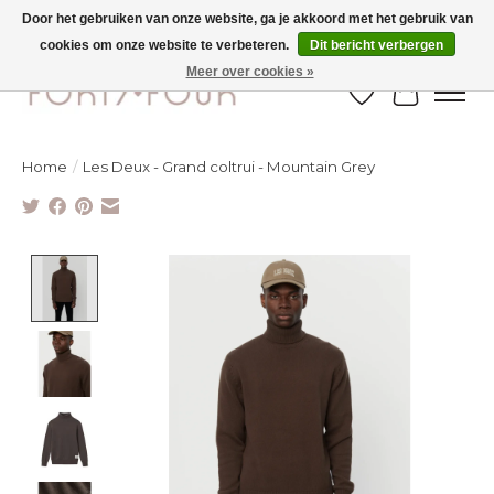
Door het gebruiken van onze website, ga je akkoord met het gebruik van
cookies om onze website te verbeteren.
Dit bericht verbergen
Ontdek de nieuwe najaarscollectie nu in de winkel - selectie online
Meer over cookies »
Verlanglijst
Winkelw
Home
/
Les Deux - Grand coltrui - Mountain Grey
Product image slideshow Items