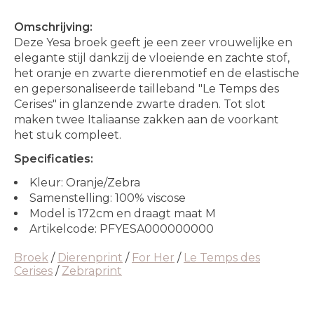
Omschrijving:
Deze Yesa broek geeft je een zeer vrouwelijke en
elegante stijl dankzij de vloeiende en zachte stof,
het oranje en zwarte dierenmotief en de elastische
en gepersonaliseerde tailleband "Le Temps des
Cerises" in glanzende zwarte draden. Tot slot
maken twee Italiaanse zakken aan de voorkant
het stuk compleet.
Specificaties:
Kleur: Oranje/Zebra
Samenstelling: 100% viscose
Model is 172cm en draagt maat M
Artikelcode: PFYESA000000000
Broek
/
Dierenprint
/
For Her
/
Le Temps des
Cerises
/
Zebraprint