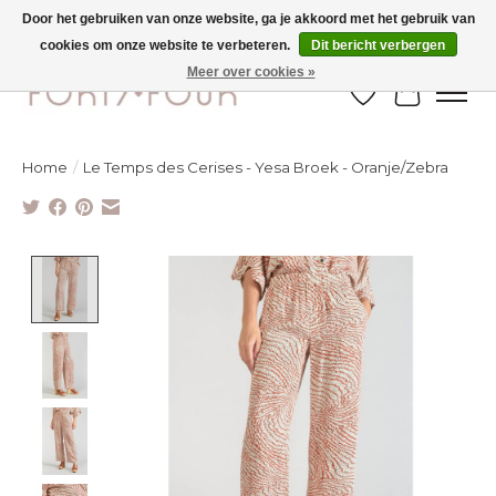
Door het gebruiken van onze website, ga je akkoord met het gebruik van
cookies om onze website te verbeteren.
Dit bericht verbergen
Ontdek de nieuwe najaarscollectie nu in de winkel - selectie online
Meer over cookies »
Verlanglijst
Winkelw
Home
/
Le Temps des Cerises - Yesa Broek - Oranje/Zebra
Product image slideshow Items