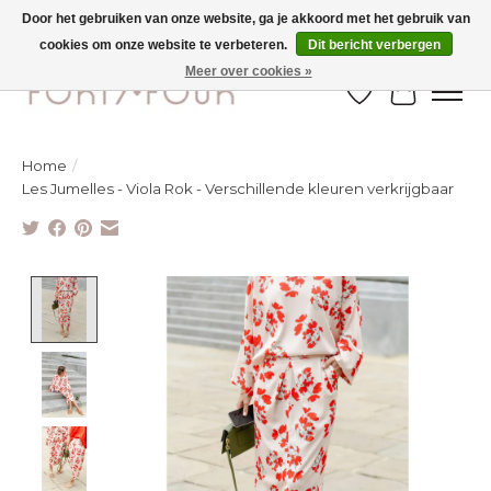
Door het gebruiken van onze website, ga je akkoord met het gebruik van
cookies om onze website te verbeteren.
Dit bericht verbergen
Ontdek de nieuwe najaarscollectie nu in de winkel - selectie online
Meer over cookies »
Verlanglijst
Winkelw
Home
/
Les Jumelles - Viola Rok - Verschillende kleuren verkrijgbaar
Product image slideshow Items