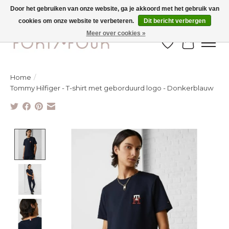
Door het gebruiken van onze website, ga je akkoord met het gebruik van
cookies om onze website te verbeteren.
Dit bericht verbergen
Ontdek de nieuwe najaarscollectie nu in de winkel - selectie online
Meer over cookies »
Verlanglijst
Winkelw
Home
/
Tommy Hilfiger - T-shirt met geborduurd logo - Donkerblauw
Product image slideshow Items