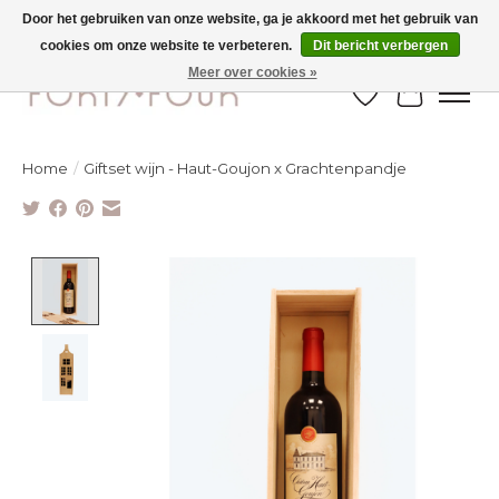
Door het gebruiken van onze website, ga je akkoord met het gebruik van
cookies om onze website te verbeteren.
Dit bericht verbergen
Ontdek de nieuwe najaarscollectie nu in de winkel - selectie online
Meer over cookies »
Verlanglijst
Winkelw
Home
/
Giftset wijn - Haut-Goujon x Grachtenpandje
Product image slideshow Items