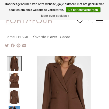
Door het gebruiken van onze website, ga je akkoord met het gebruik van
cookies om onze website te verbeteren.
Dit bericht verbergen
Ontdek de nieuwe najaarscollectie nu in de winkel - selectie online
Meer over cookies »
Verlanglijst
Winkelw
Home
/
NIKKIE - Rioverde Blazer - Cacao
Product image slideshow Items